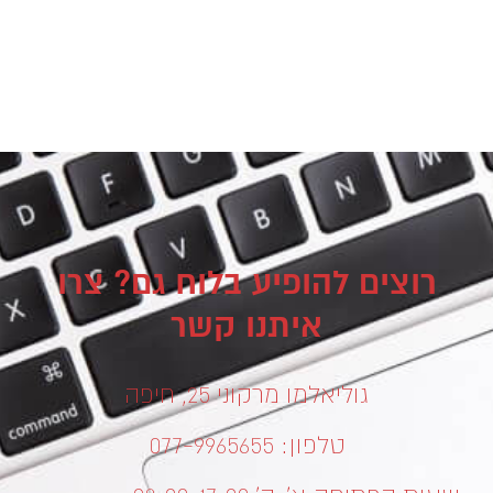
רוצים להופיע בלוח גם? צרו
איתנו קשר
גוליאלמו מרקוני 25, חיפה
טלפון: 077-9965655