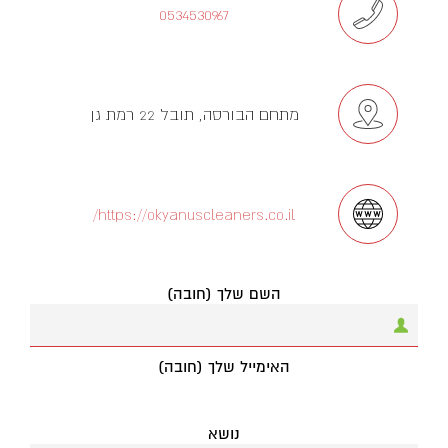
0534530967
מתחם הבורסה, תובל 22 רמת גן
https://okyanuscleaners.co.il/
השם שלך (חובה)
האימייל שלך (חובה)
נושא