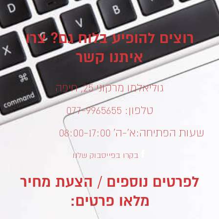
רוצים להופיע בלוח גם? צרו
איתנו קשר
גוליאלמו מרקוני 25, חיפה
טלפון: 077-9965655
שעות הפתיחה:
א’-ה’ 08:00-17:00
בקרו בפייסבוק שלנו
לפרטים נוספים / הצעת מחיר
מלאו פרטים: