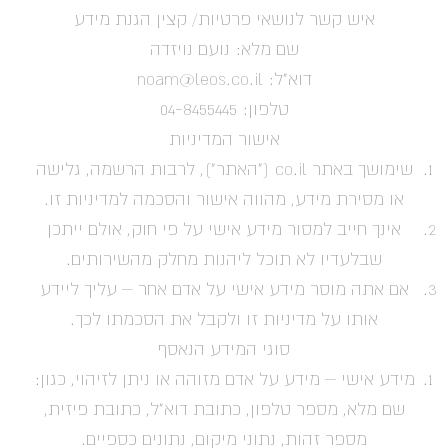
איש קשר לנושאי פרטיות/ קצין הגנת מידע
שם מלא: נועם נויזדה
דוא"ל:
noam@leos.co.il
טלפון: 04-8455445
אישור המדיניות
שימושך באתר co.il ("האתר"), לרבות הרשמה, גלישה
או מסירת מידע, מהווה אישור והסכמה למדיניות זו.
אינך חייב למסור מידע אישי על פי חוק, אולם ייתכן
שבלעדיו לא תוכל ליהנות מחלק מהשירותים.
אם אתה מוסר מידע אישי על אדם אחר – עליך ליידע
אותו על מדיניות זו ולקבל את הסכמתו לכך.
סוגי המידע הנאסף
מידע אישי – מידע על אדם מזוהה או ניתן לזיהוי, כגון:
שם מלא, מספר טלפון, כתובת דוא"ל, כתובת פיזית,
מספר זהות, נתוני מיקום, נתונים כספיים.