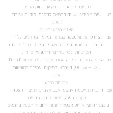
רשויות מוסמכות – כאשר החוק מחייב.
שיתוף מידע ייעשה בהתאם להסכמי סודיות ועיבוד
נתונים.
מאגרי מידע ורישום
המידע האישי נשמר במאגרי מידע המנוהלים על ידי
החברה, הרשומים בפנקס מאגרי המידע ברשות להגנת
הפרטיות, ככל שהדבר נדרש על פי דין.
החברה מינתה ממונה הגנת פרטיות (Data Protection
Officer – DPO) האחראי לפיקוח ועמידה בהוראות
החוק.
אבטחת מידע
החברה מיישמת אמצעי אבטחה מתקדמים – הצפנה,
בקרת גישה, ניטור סייבר, גיבויים.
במקרה של אירוע אבטחה חמור, החברה תפעל בהתאם
להוראות תיקון 13 ותדווח לרשות להגנת הפרטיות