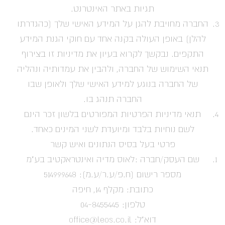
תגיות באתר האינטרנט.
החברה מחויבת להגן על המידע האישי שלך (כהגדרתו
להלן) באופן העולה בקנה אחד עם חוקי הגנת המידע
התקפים. נבקשך לקרוא בעיון את מדיניות זו בצירוף
תנאי השימוש של החברה, ולהבין את עמדותיה ונהליה
של החברה בנוגע למידע האישי שלך ולאופן שבו
החברה תנהג בו.
תנאי מדיניות הפרטיות המפורטים בלשון זכר הינם
לשם נוחיות בלבד ומיועדת לשני המינים כאחד.
פרטי בעל בסיס הנתונים ואיש קשר
שם העסק/חברה :לאוס מדיה ואינטראקטיב בע"מ
מספר רישום (ח.פ/ע.ר/ע.מ): 514999648
כתובת: מקלף 14, חיפה
טלפון: 04-8455445
דוא"ל:
office@leos.co.il