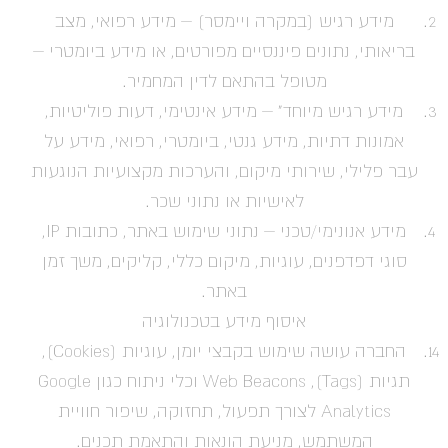
מידע רגיש (במקרה ויימסר) – מידע רפואי, מצב
בריאותי, נתונים פיננסיים מפורטים, או מידע ביומטרי –
מטופל בהתאם לדין המחמיר.
מידע רגיש מיוחד" – מידע אינטימי, דעות פוליטיות,
אמונות דתיות, מידע גנטי, ביומטרי, רפואי, מידע על
עבר פלילי, שירותי מיקום, והערכות מקצועיות הנוגעות
לאישיות או נתוני שכר.
מידע אנונימי/טכני – נתוני שימוש באתר, כתובות IP,
סוגי דפדפנים, עוגיות, מיקום כללי, קליקים, משך זמן
באתר.
איסוף מידע בטכנולוגיה
החברה עושה שימוש בקבצי יומן, עוגיות (Cookies),
תגיות (Tags), Web Beacons וכלי ניתוח כגון Google
Analytics לצורך תפעול, תחזוקה, שיפור חוויית
המשתמש, מניעת הונאות והתאמת תכנים.