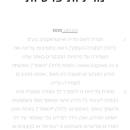
2025
אוגוסט
חברת לאוס מדיה ואינטראקטיב בע"מ
(להלן:"החברה/העסק") רואה בחשיבות עליונה את
השמירה על פרטיות המבקרים באתר שלנו
https://www.logonet.co.il (להלן:"האתר") ואבטחת
מידע המבקרים חשובה לנו מאוד, ואנחנו מחויבים
לשמירה עליה.
מטרת מדיניות זו להסביר לך בצורה שקופה מהו
הבסיס לעיבוד כל מידע אישי שנאסף ממך באמצעות
גלישתך באתר האינטרנט (להלן:״האתר") באיזה אופן
ישמש המידע, אופן גילוי המידע כפי שנמסר על ידך
לצדדים שלישיים והשימוש ב-"עוגיות" או בקבצים או