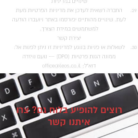
שינויים במדיניות
החברה רשאית לעדכן את מדיניות הפרטיות מעת
לעת. שינויים מהותיים יפורסמו באתר ויועברו הודעה
למשתמשים במידת הצורך.
יצירת קשר
לשאלות או פניות בנוגע למדיניות זו ניתן לפנות אל:
ממונה הגנת פרטיות (DPO) –- נועם נויזדה
דוא"ל:
office@leos.co.il
רוצים להופיע בלוח גם? צרו
איתנו קשר