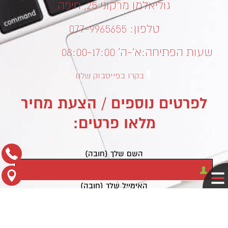
גוליאלמו מרקוני 25, חיפה
טלפון: 077-9965655
שעות הפתיחה:
א’-ה’ 08:00-17:00
בקרו בפייסבוק שלנו
לפרטים נוספים / הצעת מחיר
מלאו פרטים:
השם שלך (חובה)
האימייל שלך (חובה)
נושא